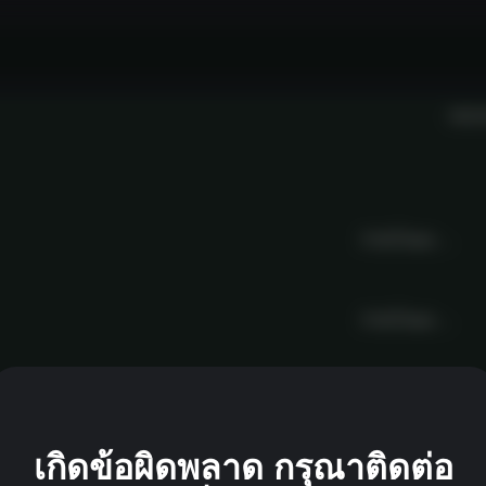
YADOM16
กำลังโหลด ...
กำลังโหลด ...
เกิดข้อผิดพลาด กรุณาติดต่อ